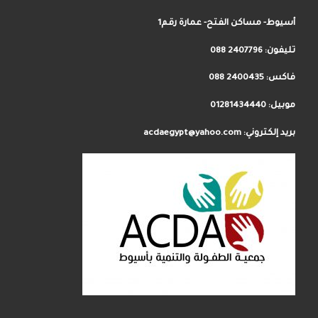
أسيوط- مساكن الفتح- عمارة رقم1
تليفون:
2407796 088
فاكس: 2400435 088
موبيل: 01281434440
بريد إلكتروني: acdaegypt@yahoo.com