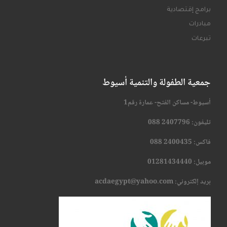
برامج إقتصادية
مبادرات
تبرعات
جمعية الطفولة والتنمية أسيوط
أسيوط- مساكن الفتح- عمارة رقم1
تليفون:
2407796 088
فاكس: 2400435 088
موبيل: 01281434440
بريد إلكتروني: acdaegypt@yahoo.com