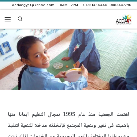
Acdaegypt@Yahoo.com
8AM - 2PM
0882407796 -01281434440
Skip to content
Search
اهتمت الجمعية منذ عام 1995 بمجال التعليم ايمانا منها
باهميته فى تغير وتنمية المجتمع فإتخذته مدخلا للتنمية لتنفيذ
مشروعاتها المختلفة بالقرى المحرومة من الخدمات لذلك تبنت