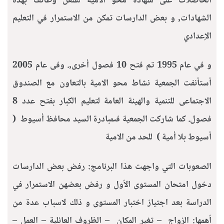
الحاصلات على شهادة محو الأمية لشغل وظائف بهذه
الشهادات, و بعض الدارسات تمكن من الاستمرار في التعليم
الإعدادي
و في عام 1995 تم فتح 10 فصول أخرى,. وفى عام 2005
أستأنفت الجمعية نشاط محو الامية بالتعاون مع الصندوق
الاجتماعى للتنمية والهيئة العامة لتعليم الكبار بفتح عدد 8
فصول. كما شاركت الجمعية فىمبادرة السيد محافظ أسيوط (
أسيوط بلا أمية ) للحد من الامية
الصعوبات التي واجهت هذا البرنامج: رفض بعض الدارسات
دخول امتحان المستوى الأول و رفض بعضهن الاستمرار في
الدراسة بعد اجتياز اختبار المستوى و ذلك لاسباب عدة من
أهمها: الزواج – تغير المكان – الظروف العائلية – العمل –