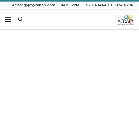
Acdaegypt@Yahoo.com
8AM - 2PM
0882407796 -01281434440
Skip to content
Search