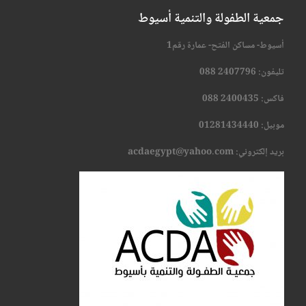
جمعية الطفولة والتنمية أسيوط
أسيوط- مساكن الفتح- عمارة رقم1
تليفون:
2407796 088
فاكس: 2400435 088
موبيل: 01281434440
بريد إلكتروني: acdaegypt@yahoo.com