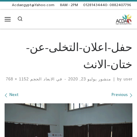
Acdaegypt@Yahoo.com
8AM - 2PM
0882407796 -01281434440
Skip to content
Search
enu
حفل-اعلان-التخلى-عن-
ختان-الانث
user
by
|
منشور
يوليو 23, 2020
-
في الابعاد الحجم
1152 × 768
Images navigation
Next
Previous