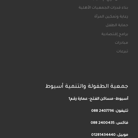
بناء قدرات الجمعيات الأهلية
رعاية وتمكين المرأة
حماية الطفل
برامج إقتصادية
مبادرات
تبرعات
جمعية الطفولة والتنمية أسيوط
أسيوط- مساكن الفتح- عمارة رقم1
تليفون:
2407796 088
فاكس: 2400435 088
موبيل: 01281434440