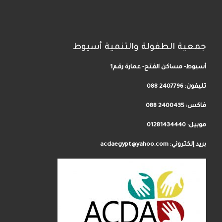
جمعية الطفولة والتنمية أسيوط
أسيوط- مساكن الفتح- عمارة رقم1
تليفون:
2407796 088
فاكس: 2400435 088
موبيل: 01281434440
بريد إلكتروني: acdaegypt@yahoo.com