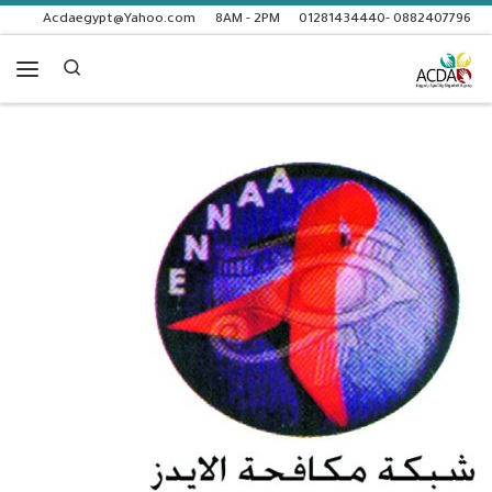
Acdaegypt@Yahoo.com
8AM - 2PM
0882407796 -01281434440
Skip to content
Search
enu