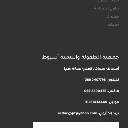
حماية الطفل
برامج إقتصادية
مبادرات
تبرعات
جمعية الطفولة والتنمية أسيوط
أسيوط- مساكن الفتح- عمارة رقم1
تليفون:
2407796 088
فاكس: 2400435 088
موبيل: 01281434440
بريد إلكتروني: acdaegypt@yahoo.com