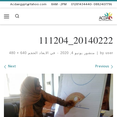
Acdaegypt@Yahoo.com
8AM - 2PM
0882407796 -01281434440
Skip to content
Search
enu
20140222_111204
user
by
|
منشور
يونيو 4, 2020
-
في الابعاد الحجم
640 × 480
Images navigation
Next
Previous