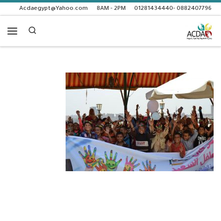
Acdaegypt@Yahoo.com
8AM - 2PM
0882407796 -01281434440
Skip to content
Search
enu