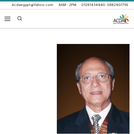
Acdaegypt@Yahoo.com
8AM - 2PM
0882407796 -01281434440
Skip to content
Search
enu