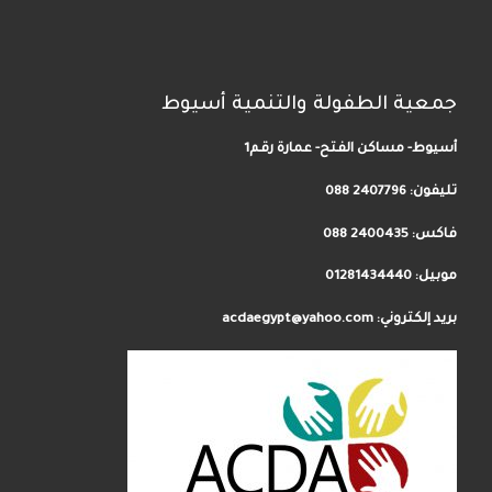
جمعية الطفولة والتنمية أسيوط
أسيوط- مساكن الفتح- عمارة رقم1
تليفون:
2407796 088
فاكس: 2400435 088
موبيل: 01281434440
بريد إلكتروني: acdaegypt@yahoo.com