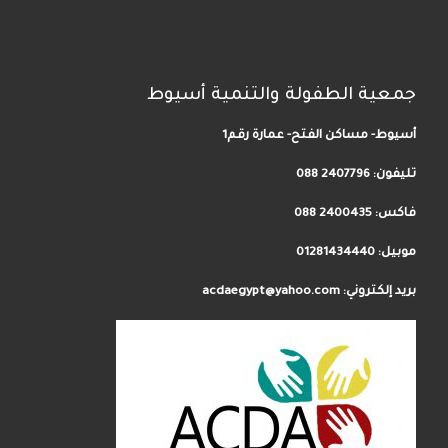
جمعية الطفولة والتنمية أسيوط
أسيوط- مساكن الفتح- عمارة رقم1
تليفون:
2407796 088
فاكس: 2400435 088
موبيل: 01281434440
بريد إلكتروني: acdaegypt@yahoo.com