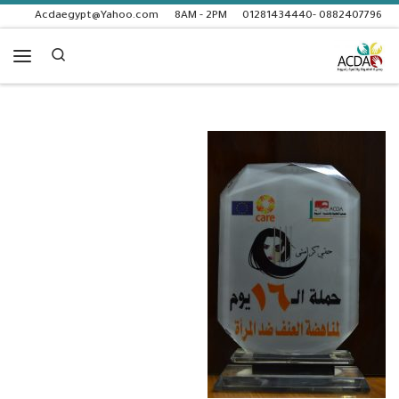
Acdaegypt@Yahoo.com
8AM - 2PM
0882407796 -01281434440
Skip to content
Search
enu