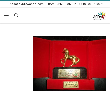
Acdaegypt@Yahoo.com
8AM - 2PM
0882407796 -01281434440
Skip to content
Search
enu