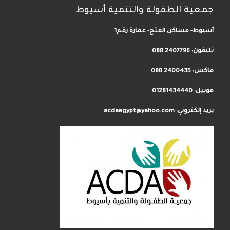
جمعية الطفولة والتنمية أسيوط
أسيوط- مساكن الفتح- عمارة رقم1
تليفون:
2407796 088
فاكس: 2400435 088
موبيل: 01281434440
بريد إلكتروني: acdaegypt@yahoo.com