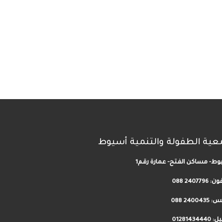
عية الطفولة والتنمية أسيوط
ط- مساكن الفتح- عمارة رقم1
فون:
2407796 088
24004 088
012814344