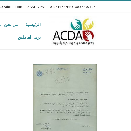
t@Yahoo.com
8AM - 2PM
0882407796 -01281434440
الرئيسية
من نحن
بريد العاملين