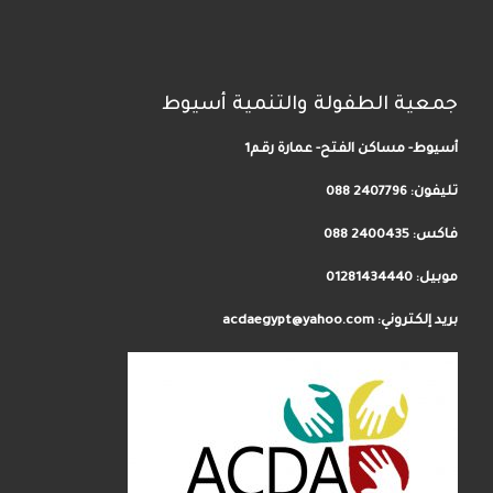
جمعية الطفولة والتنمية أسيوط
أسيوط- مساكن الفتح- عمارة رقم1
تليفون:
2407796 088
فاكس: 2400435 088
موبيل: 01281434440
بريد إلكتروني: acdaegypt@yahoo.com