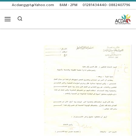
Acdaegypt@Yahoo.com
8AM - 2PM
0882407796 -01281434440
Skip to content
Search
enu