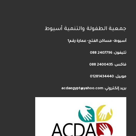
جمعية الطفولة والتنمية أسيوط
أسيوط- مساكن الفتح- عمارة رقم1
تليفون:
2407796 088
فاكس: 2400435 088
موبيل: 01281434440
بريد إلكتروني: acdaegypt@yahoo.com