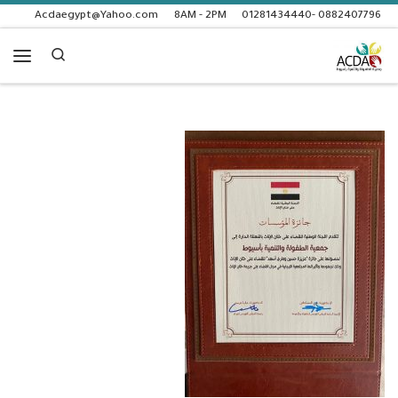
Acdaegypt@Yahoo.com
8AM - 2PM
0882407796 -01281434440
Skip to content
Search
enu