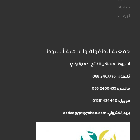
مبادرات
تبرعات
جمعية الطفولة والتنمية أسيوط
أسيوط- مساكن الفتح- عمارة رقم1
تليفون:
2407796 088
فاكس: 2400435 088
موبيل: 01281434440
بريد إلكتروني: acdaegypt@yahoo.com