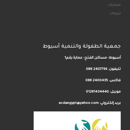
مبادرات
تبرعات
جمعية الطفولة والتنمية أسيوط
أسيوط- مساكن الفتح- عمارة رقم1
تليفون:
2407796 088
فاكس: 2400435 088
موبيل: 01281434440
بريد إلكتروني: acdaegypt@yahoo.com