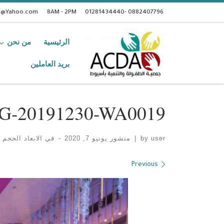
t@Yahoo.com
8AM - 2PM
0882407796 -01281434440
الرئيسية
من نحن
بريد العاملين
G-20191230-WA0019
user
by
|
منشور
يونيو 7, 2020
-
في الابعاد الحجم
1280 × 853
Images navigation
Previous