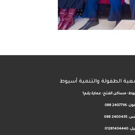
عية الطفولة والتنمية أسيوط
ط- مساكن الفتح- عمارة رقم1
فون:
2407796 088
24004 088
012814344