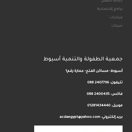
حماية الطفل
برامج إقتصادية
مبادرات
تبرعات
جمعية الطفولة والتنمية أسيوط
أسيوط- مساكن الفتح- عمارة رقم1
تليفون:
2407796 088
فاكس: 2400435 088
موبيل: 01281434440
بريد إلكتروني: acdaegypt@yahoo.com