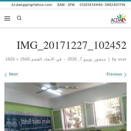
Acdaegypt@Yahoo.com
8AM - 2PM
0882407796 -01281434440
Skip to content
Search
enu
IMG_20171227_102452
user
by
|
منشور
يونيو 7, 2020
-
في الابعاد الحجم
2560 × 1920
Images navigation
Next
Previous