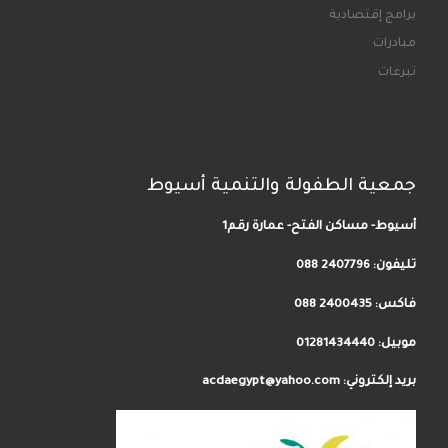
برامج إقتصادية
مبادرات
تبرعات
جمعية الطفولة والتنمية أسيوط
أسيوط- مساكن الفتح- عمارة رقم1
تليفون:
2407796 088
فاكس: 2400435 088
موبيل: 01281434440
بريد إلكتروني: acdaegypt@yahoo.com