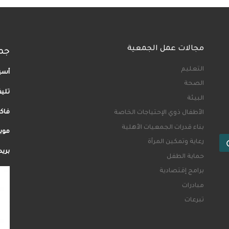
مجالات عمل الجمعية
جم
التعليم
أسيو
الصحة
تلي
البيئة
فاكس: 35
الأطفال ذوي الإحتياجات الخاصة
بناء قدرات الجمعيات الأهلية
موبيل: 40
Search …
رعاية وتمكين المرأة
بريد إلكت
حماية الطفل
برامج إقتصادية
مبادرات
تبرعات