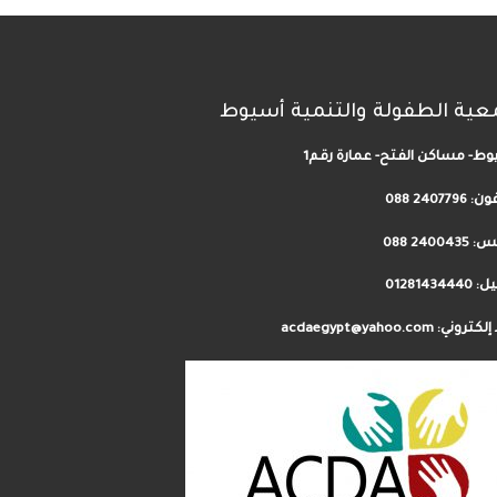
عية الطفولة والتنمية أسيوط
ط- مساكن الفتح- عمارة رقم1
فون:
2407796 088
24004 088
012814344
روني: acdaegypt@yahoo.com