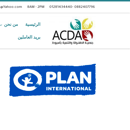
t@Yahoo.com
8AM - 2PM
0882407796 -01281434440
الرئيسية
من نحن
بريد العاملين