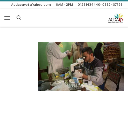
Acdaegypt@Yahoo.com
8AM - 2PM
0882407796 -01281434440
Skip to content
Search
enu