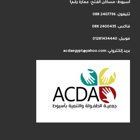
أسيوط- مساكن الفتح- عمارة رقم1
تليفون:
2407796 088
فاكس: 2400435 088
موبيل: 01281434440
بريد إلكتروني: acdaegypt@yahoo.com