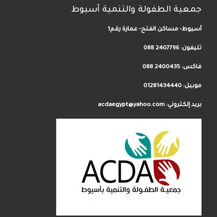
جمعية الطفولة والتنمية أسيوط
أسيوط- مساكن الفتح- عمارة رقم1
تليفون:
2407796 088
فاكس: 2400435 088
موبيل: 01281434440
بريد إلكتروني: acdaegypt@yahoo.com