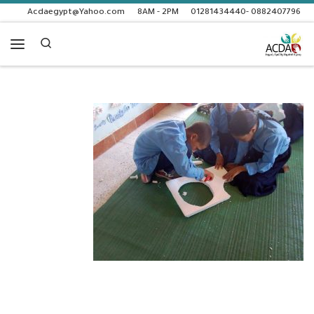
Acdaegypt@Yahoo.com
8AM - 2PM
0882407796 -01281434440
Skip to content
Search
enu