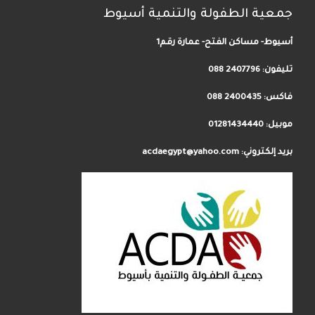
جمعية الطفولة والتنمية أسيوط
أسيوط- مساكن الفتح- عمارة رقم1
تليفون:
2407796 088
فاكس: 2400435 088
موبيل: 01281434440
بريد إلكتروني: acdaegypt@yahoo.com