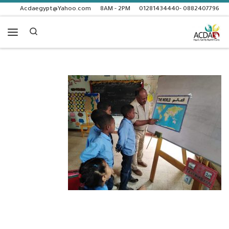
Acdaegypt@Yahoo.com
8AM - 2PM
0882407796 -01281434440
Skip to content
Search
enu