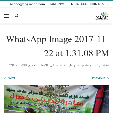
Acdaegypt@Yahoo.com
8AM - 2PM
0882407796 -01281434440
Skip to content
Search
enu
WhatsApp Image 2017-11-
22 at 1.31.08 PM
user
by
|
منشور
مايو 6, 2020
-
في الابعاد الحجم
1280 × 720
Images navigation
Next
Previous