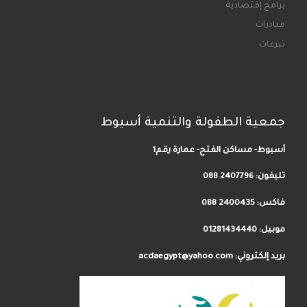
برامج إقتصادية
مبادرات
تبرعات
جمعية الطفولة والتنمية أسيوط
أسيوط- مساكن الفتح- عمارة رقم1
تليفون:
2407796 088
فاكس: 2400435 088
موبيل: 01281434440
بريد إلكتروني: acdaegypt@yahoo.com