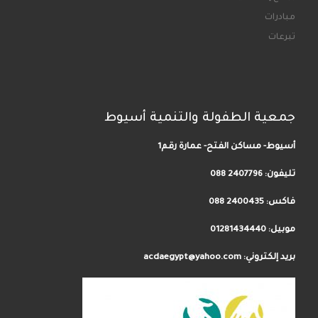
مبادرات
تبرعات
جمعية الطفولة والتنمية أسيوط
أسيوط- مساكن الفتح- عمارة رقم1
تليفون:
2407796 088
فاكس: 2400435 088
موبيل: 01281434440
بريد إلكتروني: acdaegypt@yahoo.com