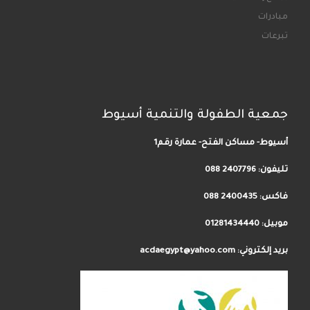
مبادرات
تبرعات
جمعية الطفولة والتنمية أسيوط
أسيوط- مساكن الفتح- عمارة رقم1
تليفون:
2407796 088
فاكس: 2400435 088
موبيل: 01281434440
بريد إلكتروني: acdaegypt@yahoo.com