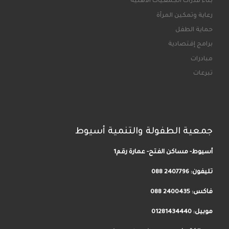
بناء قدرات الجمعيات الأهلية
رعاية وتمكين المرأة
حماية الطفل
برامج إقتصادية
مبادرات
تبرعات
جمعية الطفولة والتنمية أسيوط
أسيوط- مساكن الفتح- عمارة رقم1
تليفون:
2407796 088
فاكس: 2400435 088
موبيل: 01281434440