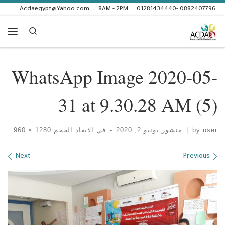
Acdaegypt@Yahoo.com
8AM - 2PM
0882407796 -01281434440
Skip to content
Search
enu
WhatsApp Image 2020-05-
31 at 9.30.28 AM (5)
user
by
|
منشور
يونيو 2, 2020
-
في الابعاد الحجم
1280 × 960
Images navigation
Next
Previous