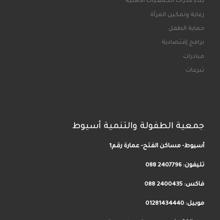
بناء قدرات الجمعيات الأهلية
رعاية وتمكين المرأة
حماية الطفل
برامج إقتصادية
مبادرات
تبرعات
جمعية الطفولة والتنمية أسيوط
أسيوط- مساكن الفتح- عمارة رقم1
تليفون:
2407796 088
فاكس: 2400435 088
موبيل: 01281434440