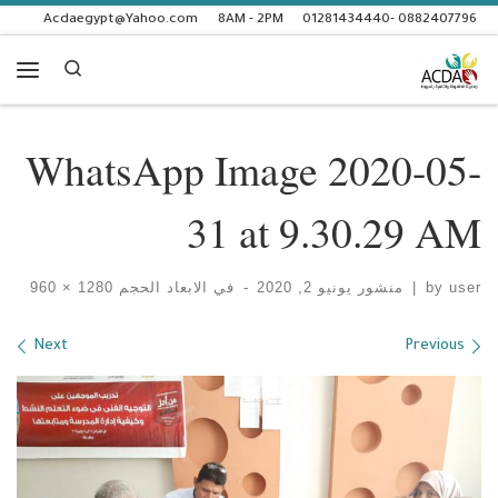
Acdaegypt@Yahoo.com
8AM - 2PM
0882407796 -01281434440
Skip to content
Search
enu
WhatsApp Image 2020-05-
31 at 9.30.29 AM
user
by
|
منشور
يونيو 2, 2020
-
في الابعاد الحجم
1280 × 960
Images navigation
Next
Previous