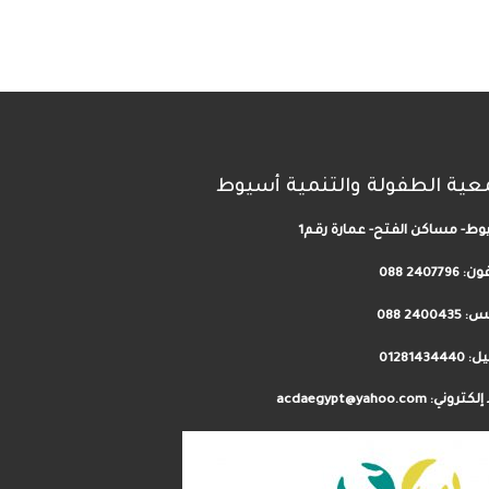
عية الطفولة والتنمية أسيوط
ط- مساكن الفتح- عمارة رقم1
فون:
2407796 088
24004 088
012814344
روني: acdaegypt@yahoo.com