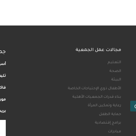
مجالات عمل الجمعية
جم
التعليم
أسيو
الصحة
تلي
البيئة
فاكس: 35
الأطفال ذوي الإحتياجات الخاصة
بناء قدرات الجمعيات الأهلية
موبيل: 40
Search …
رعاية وتمكين المرأة
بريد إلكت
حماية الطفل
برامج إقتصادية
مبادرات