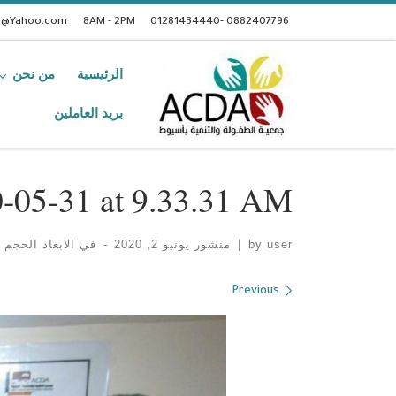
t@Yahoo.com
8AM - 2PM
0882407796 -01281434440
الرئيسية
من نحن
بريد العاملين
-05-31 at 9.33.31 AM
user
by
|
منشور
يونيو 2, 2020
-
في الابعاد الحجم
1280 × 720
Images navigation
Previous